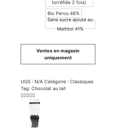
torréfiée 2 fois)
41%
Bio Perou 48%
Sans sucre ajouté au
Maltitol 41%
Ventes en magasin
uniquement
UGS :
N/A
Catégorie :
Classiques
Tag:
Chocolat au lait