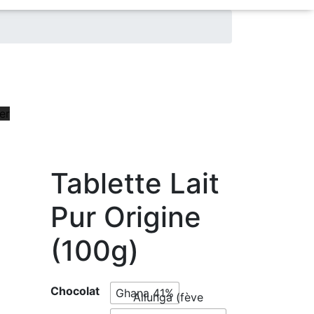
er
Tablette Lait
Pur Origine
(100g)
Chocolat
Ghana 41%
Allunga (fève