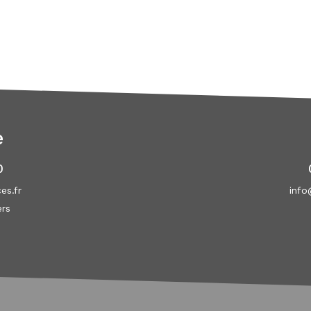
e
0
es.fr
info
ers