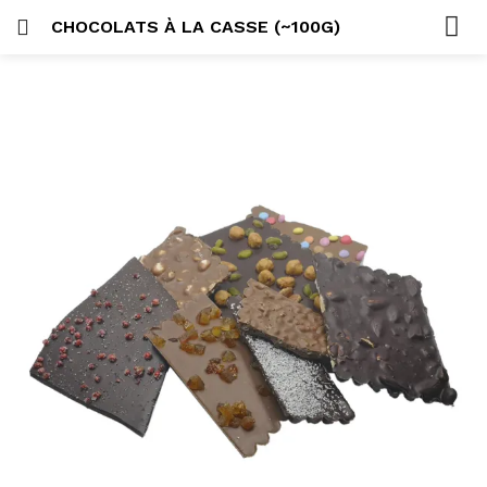
CHOCOLATS À LA CASSE (~100G)
SE CONNECTER
ACCUEIL
SEARCH IN:
CATÉGORIES
COMPTE
PARTAGER
Se souvenir de moi
Lost password?