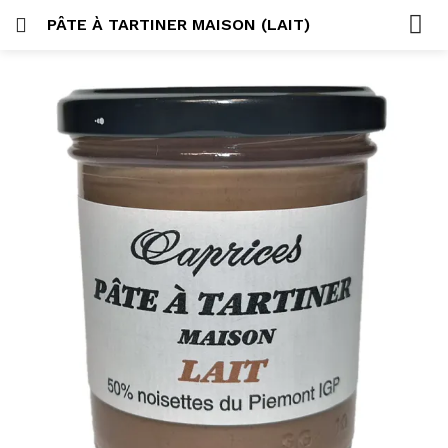
PÂTE À TARTINER MAISON (LAIT)
SE CONNECTER
ACCUEIL
SEARCH IN:
CATÉGORIES
COMPTE
PARTAGER
Se souvenir de moi
Lost password?